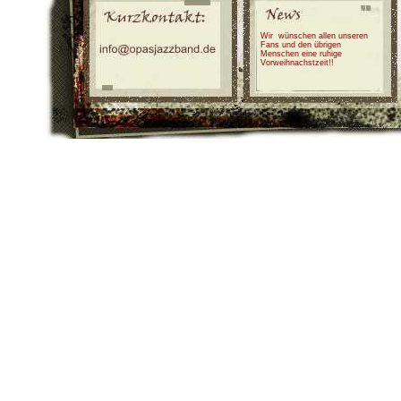
Wir wünschen allen unseren
Fans und den übrigen
Menschen eine ruhige
Vorweihnachstzeit!!